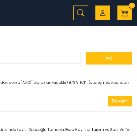
dan sonra "ALICI" olarak anılacaktır) B.‘SATICI’ ; (sözleşmede bundan
Devamı
esinde kayıtlı Dobooğlu Tarhana Gıda Hay. İnş. Turizm ve San. Ve Tic.