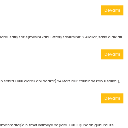
Devamı
 satış sözleşmesini kabul etmiş sayılırsınız. 2.Alıcılar, satın aldıkları
Devamı
an sonra KVKK olarak anılacaktır) 24 Mart 2016 tarihinde kabul edilmiş,
Devamı
nda Kahramanmaraş'a hizmet vermeye başladı. Kuruluşundan günümüze