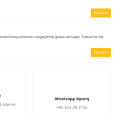
Devamı
anmaraş insanının vazgeçilmez gıdası olmuştur. Türkiye’nin her
Devamı
e
Whatsapp Sipariş
enli ödeme
+90 344 215 2734