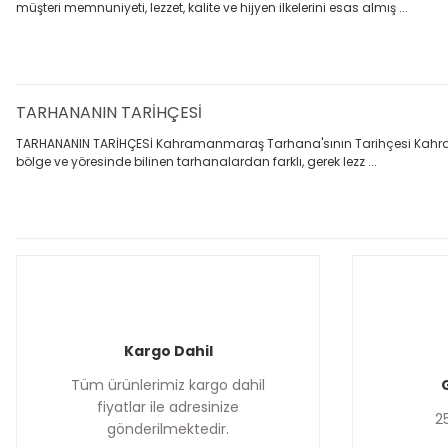
müşteri memnuniyeti, lezzet, kalite ve hijyen ilkelerini esas almış ...
TARHANANIN TARİHÇESİ
TARHANANIN TARİHÇESİ Kahramanmaraş Tarhana'sının Tarihçesi Kahram
bölge ve yöresinde bilinen tarhanalardan farklı, gerek lezz ...
Kargo Dahil
Tüm ürünlerimiz kargo dahil
G
fiyatlar ile adresinize
25
gönderilmektedir.