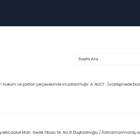
n hüküm ve şartlar çerçevesinde imzalanmıştır. A.‘ALICI’ ; (sözleşmede bun
Ayaklıcaoluk Mah. Gedik Obası Sk. No:31 Duşkadiroğlu / Kahramanmaraş adr