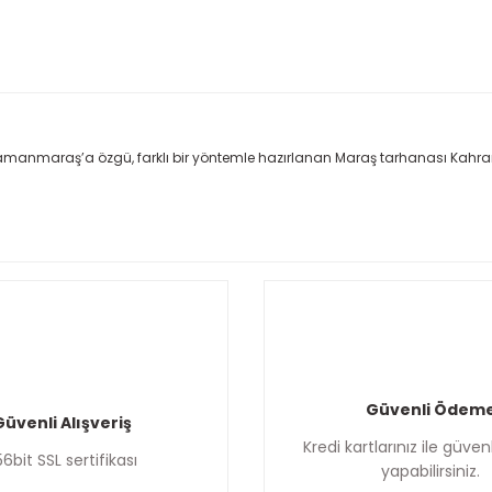
anmaraş’a özgü, farklı bir yöntemle hazırlanan Maraş tarhanası Kahram
Güvenli Ödem
üvenli Alışveriş
Kredi kartlarınız ile güv
6bit SSL sertifikası
yapabilirsiniz.