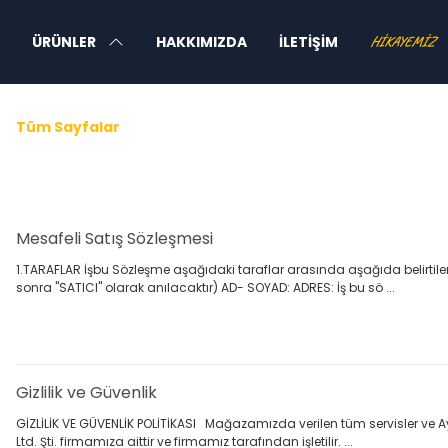
ÜRÜNLER
HAKKIMIZDA
İLETIŞIM
HIKAYEMIZ
Tüm Sayfalar
Mesafeli Satış Sözleşmesi
1.TARAFLAR İşbu Sözleşme aşağıdaki taraflar arasında aşağıda belirtile
sonra "SATICI" olarak anılacaktır) AD- SOYAD: ADRES: İş bu sö ...
Gizlilik ve Güvenlik
GİZLİLİK VE GÜVENLİK POLİTİKASI Mağazamızda verilen tüm servisler ve 
Ltd. Şti. firmamıza aittir ve firmamız tarafından işletilir. ...