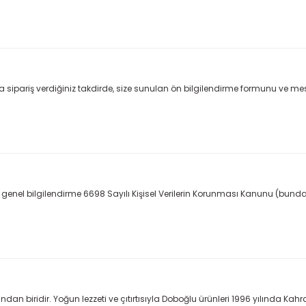
pariş verdiğiniz takdirde, size sunulan ön bilgilendirme formunu ve mesafeli
da genel bilgilendirme 6698 Sayılı Kişisel Verilerin Korunması Kanunu (bund
rından biridir. Yoğun lezzeti ve çıtırtısıyla Doboğlu ürünleri 1996 yılı